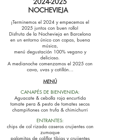
2024
-2025
NOCHEVIEJA
¡Terminemos el 2024
y empecemos el
2025 juntos con buen rollo!
Disfruta de la Nochevieja en Barcelona
en un entorno único con copas, buena
música,
menú degustación 100% vegano y
delicioso.
A medianoche comenzamos el 2025 con
cava, uvas y cotillón…
MENÚ
CANAPÉS DE BIENVENIDA:
Aguacate & cebolla roja encurtida
tomate pera & pesto de tomates secos
champiñones con trufa & chimichurri
ENTRANTES:
chips de col rizada caseros crujientes con
zumaque
palomitas de coliflor tibias y crujientes