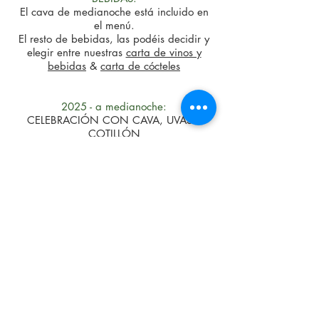
El cava de medianoche está incluido en
el menú.
El resto de bebidas, las podéis decidir y
elegir entre nuestras
carta de vinos y
bebidas
&
carta de cócteles
2025
- a medianoche:
CELEBRACIÓN CON CAVA, UVAS Y
COTILLÓN
PRECIO
: 65
€ por person
a
reservas
a partir de las 18:00
(opción sin gluten disponible)
¿Prefieres cenar temprano y pedir de nuestra carta?
Esta opción está disponible para los comensales sentados
entre las 18:00 y las 20:00. La mesa debe estar libre a las
20:15.
Tenga en cuenta que no está disponible pedir de la carta
de comida habitual después de las 20:15.
Agradecemos su comprensión y esperamos brindarle una
agradable experiencia de Nochevieja.