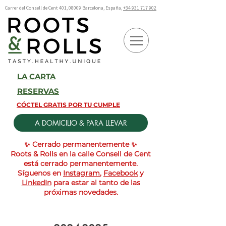
Carrer del Consell de Cent 401, 08009 Barcelona, España,
+34 931 717 902
LA CARTA
RESERVAS
CÓCTEL GRATIS POR TU CUMPLE
A DOMICILIO & PARA LLEVAR
✨ Cerrado permanentemente ✨
Roots & Rolls en la calle Consell de Cent
está cerrado permanentemente.
Síguenos en
Instagram
,
Facebook
y
LinkedIn
para estar al tanto de las
próximas novedades.