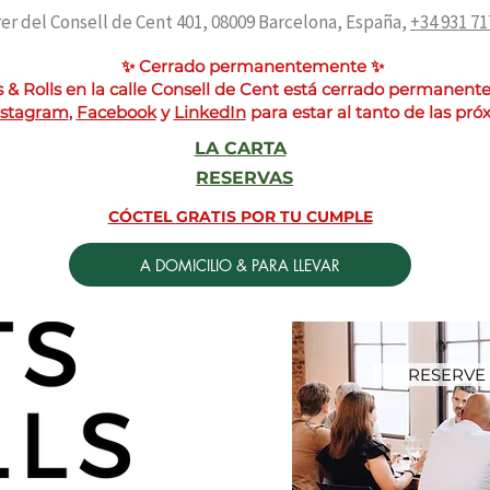
rer del Consell de Cent 401, 08009 Barcelona, España,
+34 931 71
✨ Cerrado permanentemente ✨
 & Rolls en la calle Consell de Cent está cerrado permanen
nstagram
,
Facebook
y
LinkedIn
para estar al tanto de las pr
LA CARTA
RESERVAS
CÓCTEL GRATIS POR TU CUMPLE
A DOMICILIO & PARA LLEVAR
RESERVE 