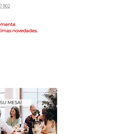
7 902
temente.
óximas novedades.
SU MESA!