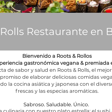
 Rolls Restaurante en 
Bienvenido a Roots & Rollos
periencia gastronómica vegana & premiada 
cta de sabor y salud en Roots & Rolls, el mej
romiso de elaborar deliciosas comidas vegan
o la cocina asiática y japonesa con el diver
frescas y las especias aromáticas.
Sabroso. Saludable. Único.
ulinaria con nuestro plato estrella: el sushi