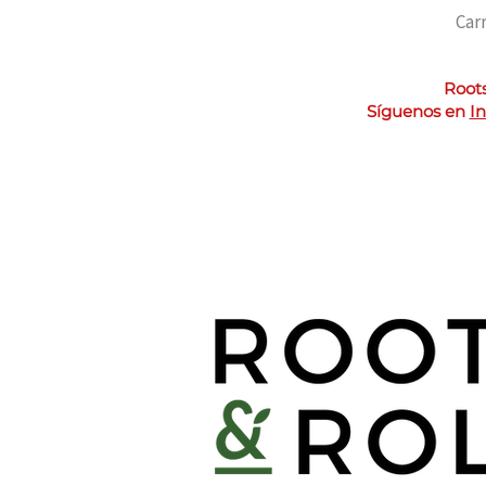
Car
Roots
Síguenos en
I